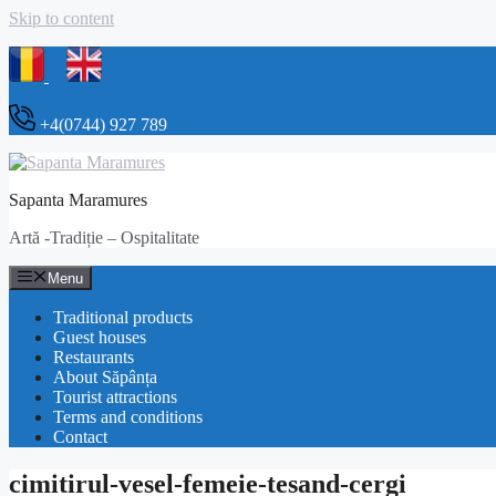
Skip to content
+4(0744) 927 789
Sapanta Maramures
Artă -Tradiție – Ospitalitate
Menu
Traditional products
Guest houses
Restaurants
About Săpânța
Tourist attractions
Terms and conditions
Contact
cimitirul-vesel-femeie-tesand-cergi