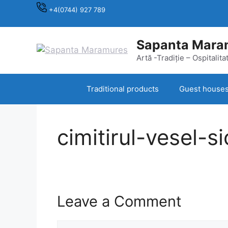
Skip
+4(0744) 927 789
to
content
Sapanta Mara
Artă -Tradiție – Ospitalita
Traditional products
Guest house
cimitirul-vesel-s
Leave a Comment
Comment