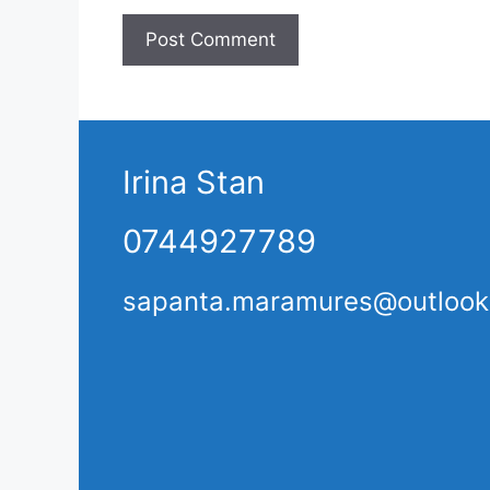
Irina Stan
0744927789
sapanta.maramures@outloo