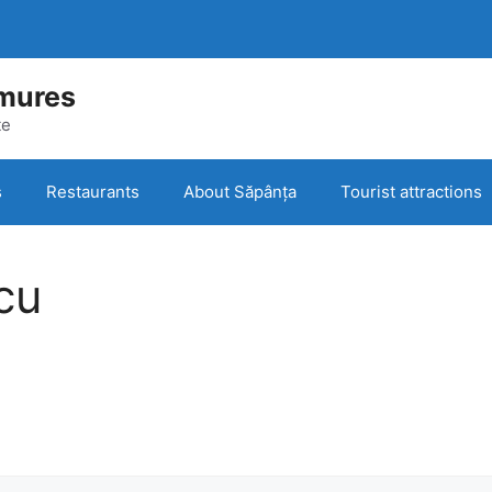
mures
te
s
Restaurants
About Săpânța
Tourist attractions
icu