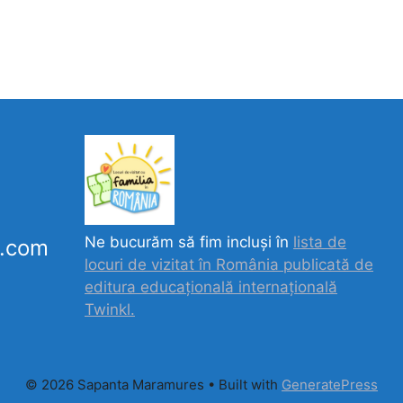
Ne bucurăm să fim incluși în
lista de
k.com
locuri de vizitat în România publicată de
editura educațională internațională
Twinkl.
© 2026 Sapanta Maramures
• Built with
GeneratePress