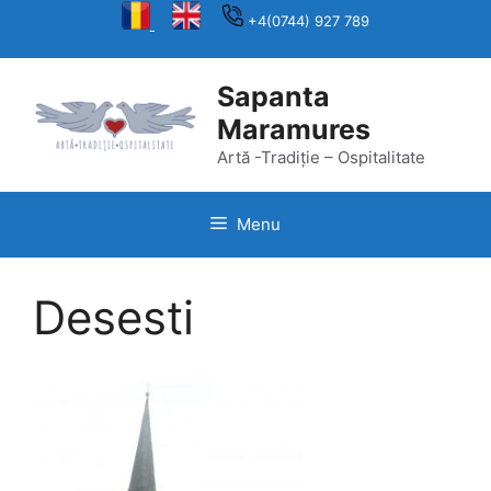
Skip
+4(0744) 927 789
to
content
Sapanta
Maramures
Artă -Tradiție – Ospitalitate
Menu
Desesti