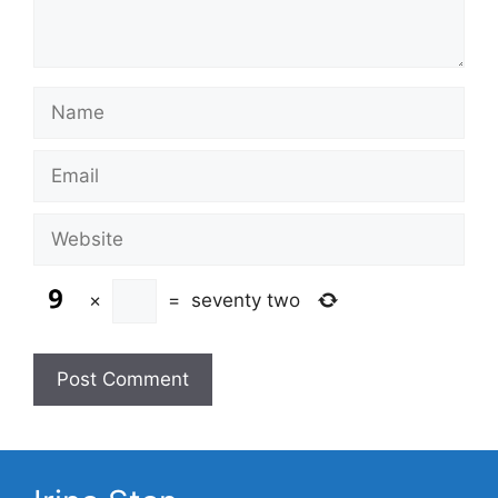
Name
Email
Website
×
=
seventy two